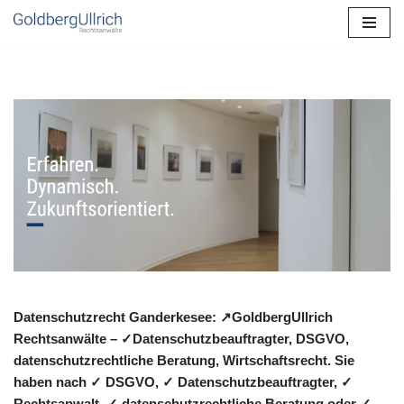
Zum
Inhalt
springen
Datenschutzrecht Ganderkesee: ↗GoldbergUllrich
Rechtsanwälte – ✓Datenschutzbeauftragter, DSGVO,
datenschutzrechtliche Beratung, Wirtschaftsrecht. Sie
haben nach ✓ DSGVO, ✓ Datenschutzbeauftragter, ✓
Rechtsanwalt, ✓ datenschutzrechtliche Beratung oder ✓