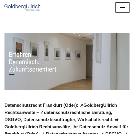
Zum
Inhalt
springen
Datenschutzrecht Frankfurt (Oder): ↗GoldbergUllrich
Rechtsanwälte – ✓datenschutzrechtliche Beratung,
DSGVO, Datenschutzbeauftragter, Wirtschaftsrecht. ➡️
GoldbergUllrich Rechtsanwälte, Ihr Datenschutz Anwalt für
Frankfurt (Oder). ✓ Datenschutzbeauftragter, ✓ DSGVO, ✓