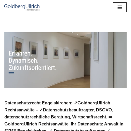
Zum
Inhalt
springen
Datenschutzrecht Engelskirchen: ↗GoldbergUllrich
Rechtsanwälte – ✓Datenschutzbeauftragter, DSGVO,
datenschutzrechtliche Beratung, Wirtschaftsrecht. ➡️
GoldbergUllrich Rechtsanwälte, Ihr Datenschutz Anwalt in
51766 Engelskirchen. ✓ Datenschutzbeauftragter, ✓