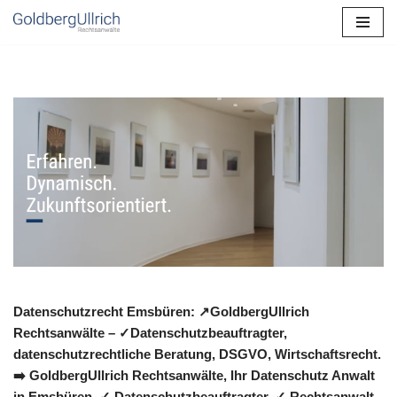
Zum
Inhalt
springen
Datenschutzrecht Emsbüren: ↗GoldbergUllrich
Rechtsanwälte – ✓Datenschutzbeauftragter,
datenschutzrechtliche Beratung, DSGVO, Wirtschaftsrecht.
➡️ GoldbergUllrich Rechtsanwälte, Ihr Datenschutz Anwalt
in Emsbüren. ✓ Datenschutzbeauftragter, ✓ Rechtsanwalt,