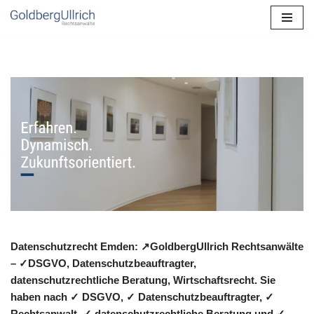
Zum
Inhalt
springen
Datenschutzrecht Emden: ↗GoldbergUllrich Rechtsanwälte
– ✓DSGVO, Datenschutzbeauftragter,
datenschutzrechtliche Beratung, Wirtschaftsrecht. Sie
haben nach ✓ DSGVO, ✓ Datenschutzbeauftragter, ✓
Rechtsanwalt, ✓ datenschutzrechtliche Beratung und ✓