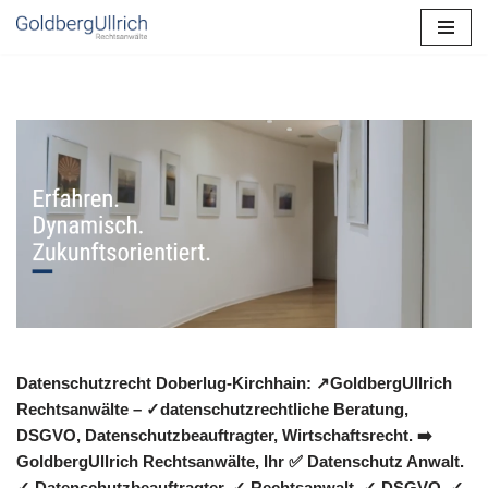
Zum
Inhalt
springen
Datenschutzrecht Doberlug-Kirchhain: ↗GoldbergUllrich
Rechtsanwälte – ✓datenschutzrechtliche Beratung,
DSGVO, Datenschutzbeauftragter, Wirtschaftsrecht. ➡️
GoldbergUllrich Rechtsanwälte, Ihr ✅ Datenschutz Anwalt.
✓ Datenschutzbeauftragter, ✓ Rechtsanwalt, ✓ DSGVO, ✓