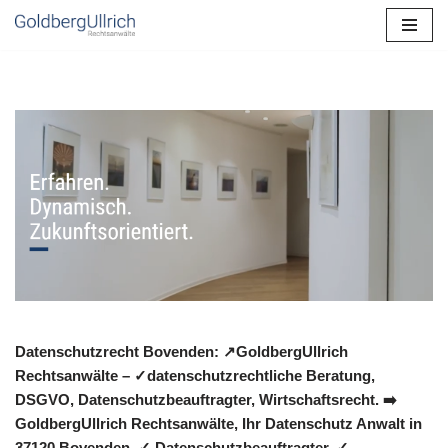
Zum
Inhalt
springen
Datenschutzrecht Bovenden: ↗GoldbergUllrich
Rechtsanwälte – ✓datenschutzrechtliche Beratung,
DSGVO, Datenschutzbeauftragter, Wirtschaftsrecht. ➡️
GoldbergUllrich Rechtsanwälte, Ihr Datenschutz Anwalt in
37120 Bovenden. ✓ Datenschutzbeauftragter, ✓