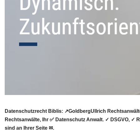
Datenschutzrecht Biblis: ↗GoldbergUllrich Rechtsanwält
Rechtsanwälte, Ihr ✅ Datenschutz Anwalt. ✓ DSGVO, ✓ Rec
sind an Ihrer Seite ✉.