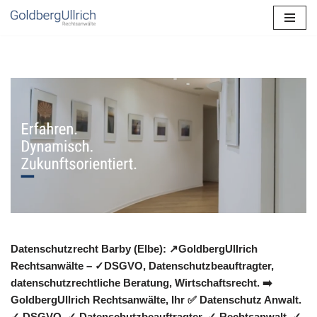
Zum
Inhalt
springen
Datenschutzrecht Barby (Elbe): ↗GoldbergUllrich
Rechtsanwälte – ✓DSGVO, Datenschutzbeauftragter,
datenschutzrechtliche Beratung, Wirtschaftsrecht. ➡️
GoldbergUllrich Rechtsanwälte, Ihr ✅ Datenschutz Anwalt.
✓ DSGVO, ✓ Datenschutzbeauftragter, ✓ Rechtsanwalt, ✓