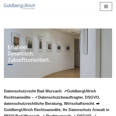
Zum
Inhalt
springen
Datenschutzrecht Bad Wurzach: ↗GoldbergUllrich
Rechtsanwälte – ✓Datenschutzbeauftragter, DSGVO,
datenschutzrechtliche Beratung, Wirtschaftsrecht. ➡️
GoldbergUllrich Rechtsanwälte, Ihr Datenschutz Anwalt in
88410 Bad Wurzach. ✓ Rechtsanwalt, ✓ DSGVO, ✓