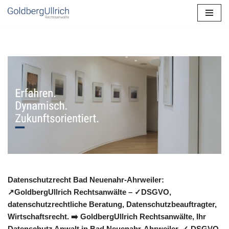
Zum
Inhalt
springen
Datenschutzrecht Bad Neuenahr-Ahrweiler:
↗GoldbergUllrich Rechtsanwälte – ✓DSGVO,
datenschutzrechtliche Beratung, Datenschutzbeauftragter,
Wirtschaftsrecht. ➡️ GoldbergUllrich Rechtsanwälte, Ihr
Datenschutz Anwalt in Bad Neuenahr-Ahrweiler. ✓ DSGVO,