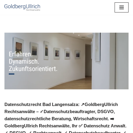
Zum
Inhalt
springen
Datenschutzrecht Bad Langensalza: ↗GoldbergUllrich
Rechtsanwälte – ✓Datenschutzbeauftragter, DSGVO,
datenschutzrechtliche Beratung, Wirtschaftsrecht. ➡️
GoldbergUllrich Rechtsanwälte, Ihr ✅ Datenschutz Anwalt.
✓ DSGVO, ✓ Rechtsanwalt, ✓ Datenschutzbeauftragter, ✓