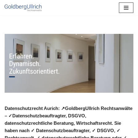
Zum
Inhalt
springen
Datenschutzrecht Aurich: ↗GoldbergUllrich Rechtsanwälte
– ✓Datenschutzbeauftragter, DSGVO,
datenschutzrechtliche Beratung, Wirtschaftsrecht. Sie
haben nach ✓ Datenschutzbeauftragter, ✓ DSGVO, ✓
Rechtsanwalt, ✓ datenschutzrechtliche Beratung oder ✓